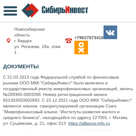
Новосибирская
область
+79627973418
г. Бердск
ул. Рогачева, 18а, этаж
1
ДОКУМЕНТЫ
С 21.03.2013 года Федеральной службой по финансовым
рынкам ООО МКК "СибирьИнвест" было включено в
государственный реестр микрофинансовых организаций, запись
№289365-0003398. Номер регистрационной записи
651303550002893. C 15.12.2021 года ООО МКК "СибирьИнвест"
является членом саморегулируемой организации Союз
"Микрофинансовый альянс "Институты развития малого и
среднего бизнеса", находящейся по адресу 127055, г. Москва,
ул. Сущёвская, д. 21, офис 513
https://alliance-mfo.ru