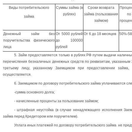
Виды потребительского
Суммы займа (в
Сроки возврата
Процен
рублях)
займа (пользования
по 
займа
займом)
процен
Денежный займ без
От 5000 рублей
От 6 до 18 месяцев
50%-5
поручительства физического
до 100000
лица
рублей
5. Займ предоставляется только в рублях РФ путем выдачи наличн
перечисления безналичных денежных средств по реквизитам, указанным
третьему лицу, указанному Заемщиком при предоставлении займа,
осуществляется.
6. Заемщиком по договору потребительского займа уплачиваются с
-сумма основного долга;
- начисленные проценты за пользование займом;
- штрафная неустойка (в случае ненадлежащего исполнения Заем
займа перед Кредитором или поручителем).
Уплата иных платежей по договору потребительского займа не пред