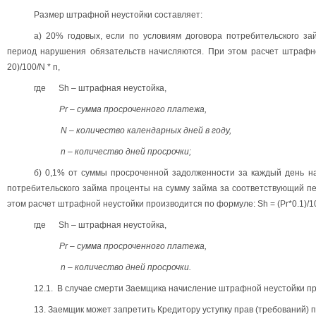
Размер штрафной неустойки составляет:
а) 20% годовых, если по условиям договора потребительского з
период нарушения обязательств начисляются. При этом расчет штрафно
20)/100/N * n,
где Sh – штрафная неустойка,
Pr – сумма просроченного платежа,
N – количество календарных дней в году,
n – количество дней просрочки;
б) 0,1% от суммы просроченной задолженности за каждый день на
потребительского займа проценты на сумму займа за соответствующий п
этом расчет штрафной неустойки производится по формуле: Sh = (Pr*0.1)/10
где Sh – штрафная неустойка,
Pr – сумма просроченного платежа,
n – количество дней просрочки.
12.1
. В случае смерти Заемщика начисление штрафной неустойки п
13. Заемщик может запретить Кредитору уступку прав (требований) 