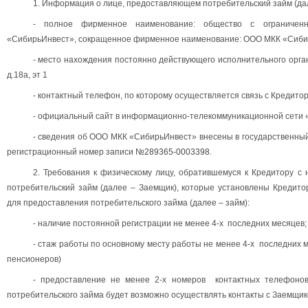
1. Информация о лице, предоставляющем потребительский займ (дал
- полное фирменное наименование: общество с ограниченн
«СибирьИнвест», сокращенное фирменное наименование: ООО МКК «Сиби
- место нахождения постоянно действующего исполнительного органа:
д.18а, эт 1
- контактный телефон, по которому осуществляется связь с Кредито
- официальный сайт в информационно-телекоммуникационной сети 
- сведения об ООО МКК «СибирьИнвест» внесены в государственный
регистрационный номер записи
№289365-0003398
.
2. Требования к физическому лицу, обратившемуся к Кредитору с
потребительский займ (далее – Заемщик), которые установлены Кредито
для предоставления потребительского займа (далее – займ):
- наличие постоянной регистрации не менее 4-х последних месяцев;
- стаж работы по основному месту работы не менее 4-х последних 
пенсионеров)
- предоставление не менее 2-х номеров контактных телефонов
потребительского займа будет возможно осуществлять контакты с Заемщик