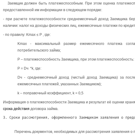
Заемщик должен быть платежеспособным. При этом оценка платежеспо
предоставленной им информации в следующем порядке:
- при расчете платежеспособности среднемесячный доход Заемщика бер
наличии: налог на доходы физических лиц, ежемесячные платежи по кредитам
- по правилу: Kmax ≤ Р , где:
Kmax - максимальный размер ежемесячного платежа согла
потребительского займа;
Р – платежеспособность Заемщика, при этом платежеспособность:
Р = Dч *k, где:
Dч - среднемесячный доход (чистый доход Заемщика) за посл
ежемесячных платежей, указанных Заемщиком);
k – поправочный коэффициент, k = 0,5
Информация о платежеспособности Заемщика и результат её оценки хран
срока действия
договора займа.
3. Сроки рассмотрения, оформленного Заемщиком заявления о пред
Перечень документов, необходимых для рассмотрения заявления о п