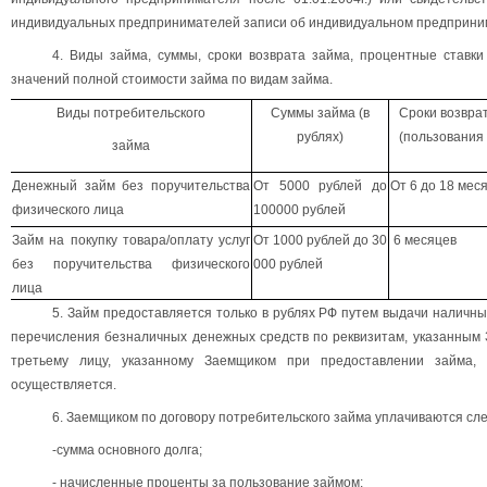
индивидуальных предпринимателей записи об индивидуальном предпринимат
4. Виды займа, суммы, сроки возврата займа, процентные ставк
значений полной стоимости займа по видам займа.
Виды потребительского
Суммы займа (в
Сроки возвра
рублях)
(пользования
займа
Денежный займ без поручительства
От 5000 рублей до
От 6 до 18 мес
физического лица
100000 рублей
Займ на покупку товара/оплату услуг
От 1000 рублей до 30
6 месяцев
без поручительства физического
000 рублей
лица
5. Займ предоставляется только в рублях РФ путем выдачи наличн
перечисления безналичных денежных средств по реквизитам, указанным
третьему лицу, указанному Заемщиком при предоставлении займа,
осуществляется.
6. Заемщиком по договору потребительского займа уплачиваются с
-сумма основного долга;
- начисленные проценты за пользование займом;