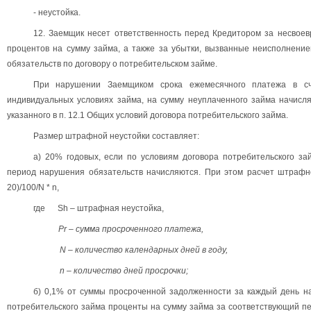
- неустойка.
12. Заемщик несет ответственность перед Кредитором за несвое
процентов на сумму займа, а также за убытки, вызванные неисполнен
обязательств по договору о потребительском займе.
При нарушении Заемщиком срока ежемесячного платежа в сч
индивидуальных условиях займа, на сумму неуплаченного займа начисл
указанного в п. 12.1 Общих условий договора потребительского займа.
Размер штрафной неустойки составляет:
а) 20% годовых, если по условиям договора потребительского з
период нарушения обязательств начисляются. При этом расчет штрафно
20)/100/N * n,
где Sh – штрафная неустойка,
Pr – сумма просроченного платежа,
N – количество календарных дней в году,
n – количество дней просрочки;
б) 0,1% от суммы просроченной задолженности за каждый день на
потребительского займа проценты на сумму займа за соответствующий п