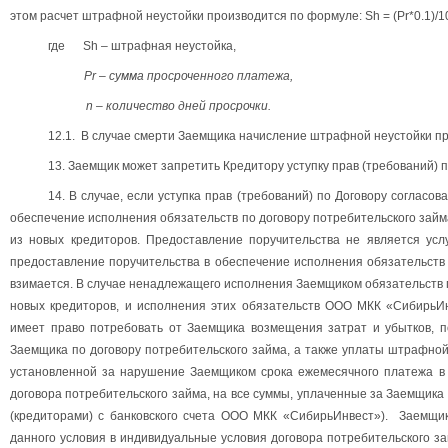
этом расчет штрафной неустойки производится по формуле: Sh = (Pr*0.1)/10
где Sh – штрафная неустойка,
Pr – сумма просроченного платежа,
n – количество дней просрочки.
12.1
. В случае смерти Заемщика начисление штрафной неустойки п
13. Заемщик может запретить Кредитору уступку прав (требований) 
14. В случае, если уступка прав (требований) по Договору соглас
обеспечение исполнения обязательств по договору потребительского зай
из новых кредиторов. Предоставление поручительства не является усл
предоставление поручительства в обеспечение исполнения обязательств 
взимается. В случае ненадлежащего исполнения Заемщиком обязательств 
новых кредиторов, и исполнения этих обязательств ООО МКК «СибирьИ
имеет право потребовать от Заемщика возмещения затрат и убытков, п
Заемщика по договору потребительского займа, а также уплаты штрафной
установленной за нарушение Заемщиком срока ежемесячного платежа в 
договора потребительского займа, на все суммы, уплаченные за Заемщика
(кредиторами) с банковского счета ООО МКК «СибирьИнвест»). Заемщик
данного условия в индивидуальные условия договора потребительского за