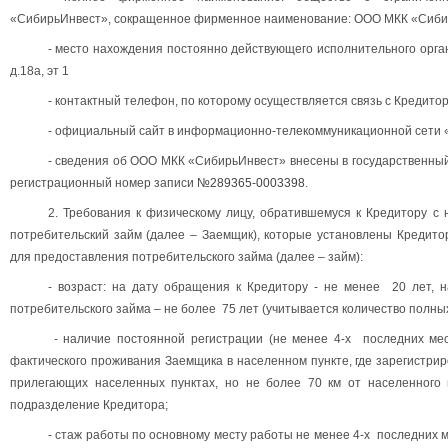
«СибирьИнвест», сокращенное фирменное наименование: ООО МКК «Сиби
- место нахождения постоянно действующего исполнительного органа:
д.18а, эт 1
- контактный телефон, по которому осуществляется связь с Кредито
- официальный сайт в информационно-телекоммуникационной сети 
- сведения об ООО МКК «СибирьИнвест» внесены в государственный
регистрационный номер записи
№289365-0003398
.
2. Требования к физическому лицу, обратившемуся к Кредитору с
потребительский займ (далее – Заемщик), которые установлены Кредито
для предоставления потребительского займа (далее – займ):
- возраст: на дату обращения к Кредитору - не менее 20 лет, н
потребительского займа – не более 75 лет (учитывается количество полных
- наличие постоянной регистрации (не менее 4-х последних мес
фактического проживания Заемщика в населенном пункте, где зарегистри
прилегающих населенных пунктах, но не более 70 км от населенного 
подразделение Кредитора;
- стаж работы по основному месту работы не менее 4-х последних 