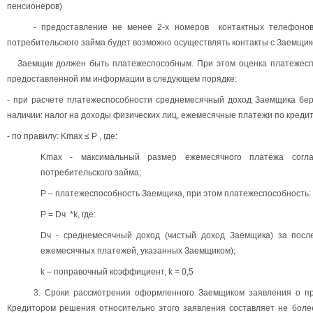
пенсионеров)
- предоставление не менее 2-х номеров контактных телефонов
потребительского займа будет возможно осуществлять контакты с Заемщик
Заемщик должен быть платежеспособным. При этом оценка платежеспо
предоставленной им информации в следующем порядке:
- при расчете платежеспособности среднемесячный доход Заемщика бер
наличии: налог на доходы физических лиц, ежемесячные платежи по кредитам
- по правилу: Kmax ≤ Р , где:
Kmax - максимальный размер ежемесячного платежа согла
потребительского займа;
Р – платежеспособность Заемщика, при этом платежеспособность:
Р = Dч *k, где:
Dч - среднемесячный доход (чистый доход Заемщика) за посл
ежемесячных платежей, указанных Заемщиком);
k – поправочный коэффициент, k = 0,5
3. Сроки рассмотрения оформленного Заемщиком заявления о пр
Кредитором решения относительно этого заявления составляет не боле